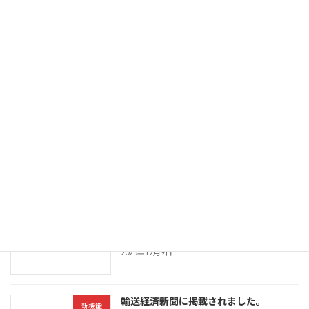
最近の投稿
【お知らせ】「AEGISAPP運送業」、
新機能
traevoプラットフォームとのデータ利用
契約を締結 〜複数メーカーのデジタコ・
動態管理サービスとの連携基盤を確立〜
2026年6月23日
実運送会社を自動収集する新機能
新機能
2026年3月24日
特許第7784098号「運行日報作成装置」
新機能
が登録されました。
2025年12月9日
輸送経済新聞に掲載されました。
新機能