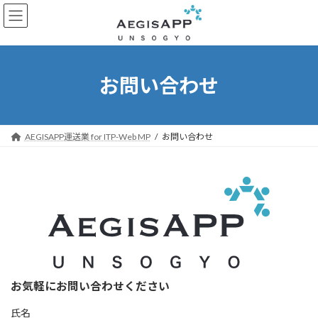
コ
ナ
ン
ビ
テ
ゲ
ン
ー
ツ
シ
へ
ョ
お問い合わせ
ス
ン
キ
に
ッ
移
プ
動
AEGISAPP運送業 for ITP-Web MP
お問い合わせ
お気軽にお問い合わせください
氏名