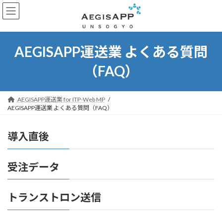
コ
ナ
ン
ビ
テ
ゲ
ン
ー
ツ
シ
AEGISAPP運送業 よくある質問
へ
ョ
ス
ン
（FAQ）
キ
に
ッ
移
プ
動
AEGISAPP運送業 for ITP-Web MP
AEGISAPP運送業 よくある質問（FAQ）
導入直後
受注データ
トランストロン送信